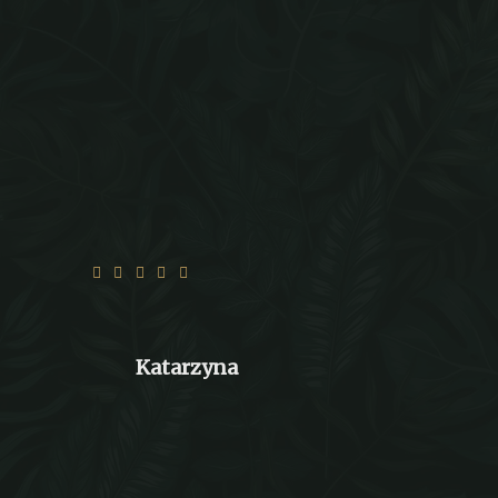
Byliśmy w restauracji, bardzo nam się
spodobało :) Jedzenie pyszne i super
klimat. Polecam również wieczorki
tematyczne - świetna zabawa. Ostatnio
korzystaliśmy z zamówienia online jakość
jedzenia fantastyczna, czas realizacji i
obsługa zamówienia - rewelacja. Wyszków
doczekał się miejsca godnego polecenia.
Katarzyna
ok