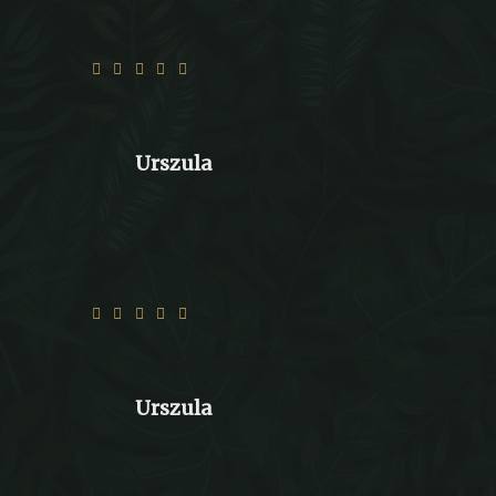
Jedzonko pyszne, zresztą jak zwykle☺️
Urszula
Jedzonko jak zawsze super
Urszula