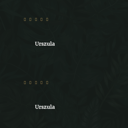
Super jedzonko, jak zawsze ☺️
Urszula
Jedzonko super smaczne😄
Urszula